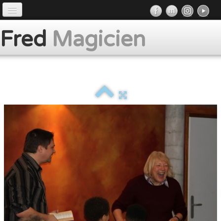
Accueil
Fred
Magicien
Préface
Prestations
Album
Presse
Contact