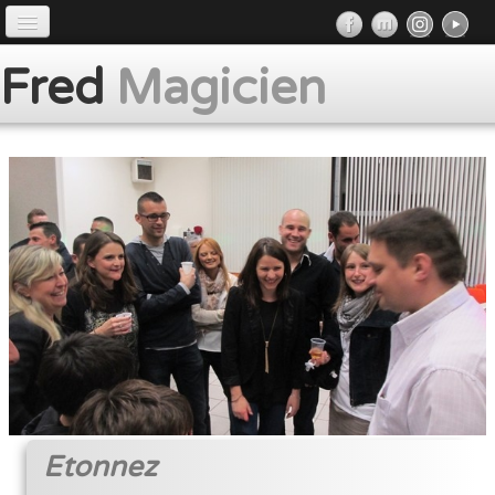
Accueil
Fred
Magicien
Préface
Prestations
Album
Presse
Contact
Etonnez